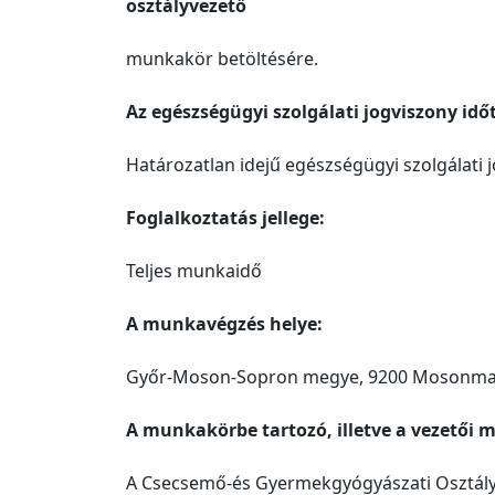
osztályvezető
munkakör betöltésére.
Az egészségügyi szolgálati jogviszony id
Határozatlan idejű egészségügyi szolgálati 
Foglalkoztatás jellege:
Teljes munkaidő
A munkavégzés helye:
Győr-Moson-Sopron megye, 9200 Mosonmagy
A munkakörbe tartozó, illetve a vezetői m
A Csecsemő-és Gyermekgyógyászati Osztályon