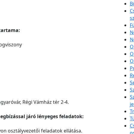
B
C
s
F
őtartama:
N
N
jogviszony
O
O
O
P
R
S
S
S
aróvár, Régi Vámház tér 2-4.
je
T
egbízással járó lényeges feladatok:
T
C
 osztályvezetői feladatok ellátása.
o