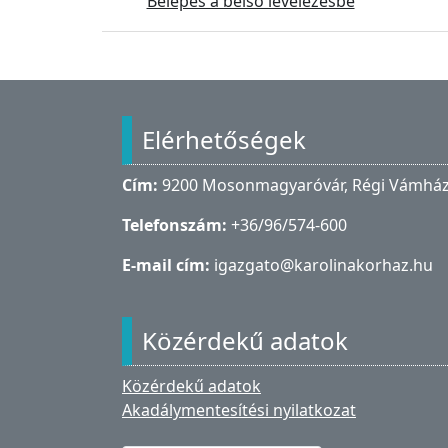
Belépés a belső levelezésbe
Lábléc
Elérhetőségek
Cím:
9200 Mosonmagyaróvár, Régi Vámház 
Telefonszám:
+36/96/574-600
E-mail cím:
igazgato@karolinakorhaz.hu
Közérdekű adatok
Közérdekű adatok
Akadálymentesítési nyilatkozat