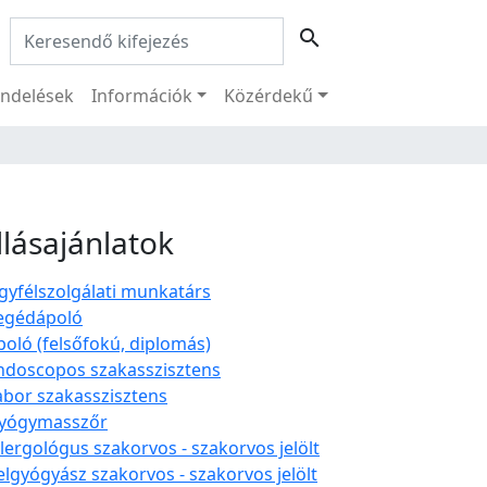
Keresés:
search
ndelések
Információk
Közérdekű
llásajánlatok
gyfélszolgálati munkatárs
egédápoló
poló (felsőfokú, diplomás)
ndoscopos szakasszisztens
abor szakasszisztens
yógymasszőr
llergológus szakorvos - szakorvos jelölt
elgyógyász szakorvos - szakorvos jelölt