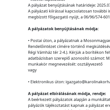
A pályázat benyújtásának határideje: 2025.0
A pályázati kiírással kapcsolatosan további in
megbízott főigazgató nyújt, a 06/96/574-60
A pályázatok benyújtásának módja
:
• Postai úton, a pályázatnak a Mosonmagyar
Rendelőintézet címére történő megküldésé
Régi Vámház tér 2-4.). Kérjük a borítékon fel
adatbázisban szereplő azonosító számot: M/
munkakör megnevezését: osztályvezető
vagy
• Elektronikus úton: igazgato@karolinakorh
A pályázat elbírálásának módja, rendje:
A beérkezett pályázatok alapján a munkáltat
pályázók tájékoztatást kapnak a pályázat er