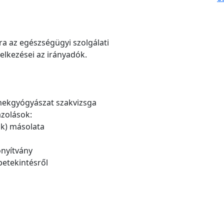
ra az egészségügyi szolgálati
delkezései az irányadók.
mekgyógyászat szakvizsga
azolások:
ok) másolata
onyítvány
betekintésről