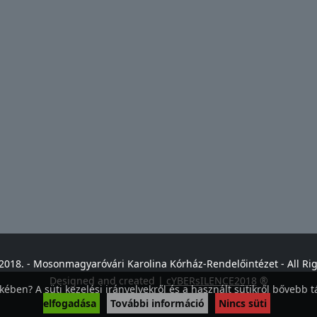
2018. - Mosonmagyaróvári Karolina Kórház-Rendelőintézet - All Ri
Designed and created |
cYBERsILENCE2018
®
ében? A süti kezelési irányelvekről és a használt sütikről bővebb tá
elfogadása
További információ
Nincs süti