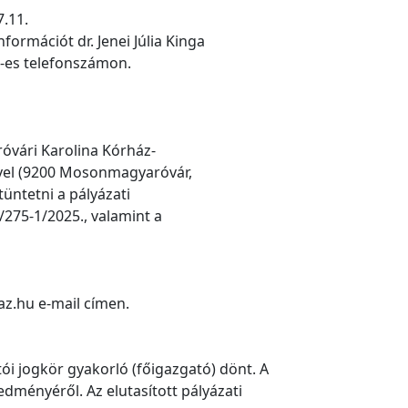
7.11.
formációt dr. Jenei Júlia Kinga
1-es telefonszámon.
óvári Karolina Kórház-
vel (9200 Mosonmagyaróvár,
tüntetni a pályázati
275-1/2025., valamint a
az.hu e-mail címen.
ói jogkör gyakorló (főigazgató) dönt. A
edményéről. Az elutasított pályázati