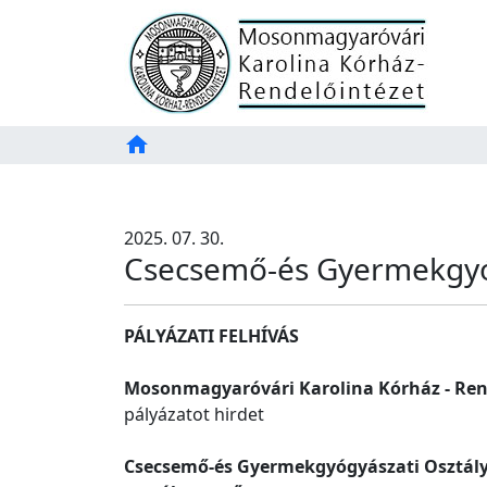
Főoldal
home
Tartalom
TAB
2025. 07. 30.
Csecsemő-és Gyermekgyóg
PÁLYÁZATI FELHÍVÁS
Mosonmagyaróvári Karolina Kórház - Ren
pályázatot hirdet
Csecsemő-és Gyermekgyógyászati Osztál