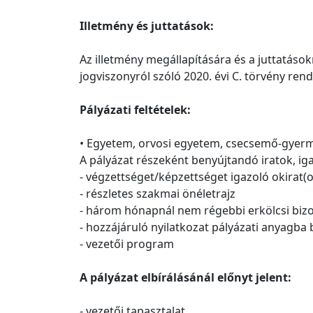
Illetmény és juttatások:
Az illetmény megállapítására és a juttatások
jogviszonyról szóló 2020. évi C. törvény ren
Pályázati feltételek:
• Egyetem, orvosi egyetem, csecsemő-gyer
A pályázat részeként benyújtandó iratok, ig
- végzettséget/képzettséget igazoló okirat(
- részletes szakmai önéletrajz
- három hónapnál nem régebbi erkölcsi biz
- hozzájáruló nyilatkozat pályázati anyagba 
- vezetői program
A pályázat elbírálásánál előnyt jelent:
- vezetői tapasztalat