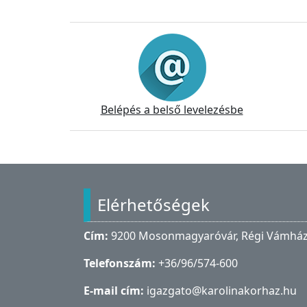
Információk
Belépés a belső levelezésbe
Lábléc
Elérhetőségek
Cím:
9200 Mosonmagyaróvár, Régi Vámház 
Telefonszám:
+36/96/574-600
E-mail cím:
igazgato@karolinakorhaz.hu