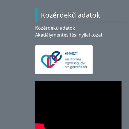
Közérdekű adatok
Közérdekű adatok
Akadálymentesítési nyilatkozat