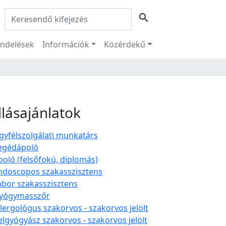
Keresés:
search
ndelések
Információk
Közérdekű
llásajánlatok
gyfélszolgálati munkatárs
egédápoló
poló (felsőfokú, diplomás)
ndoscopos szakasszisztens
abor szakasszisztens
yógymasszőr
llergológus szakorvos - szakorvos jelölt
elgyógyász szakorvos - szakorvos jelölt