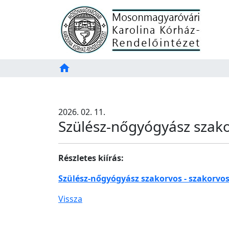
Főoldal
home
Tartalom
TAB
2026. 02. 11.
Szülész-nőgyógyász szakor
Részletes kiírás:
Szülész-nőgyógyász szakorvos - szakorvos 
Vissza