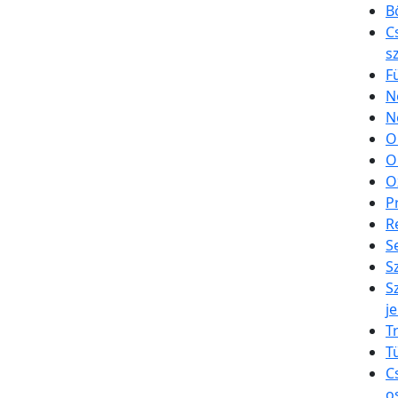
B
C
s
F
N
N
O
O
O
P
R
S
S
S
je
T
T
C
o