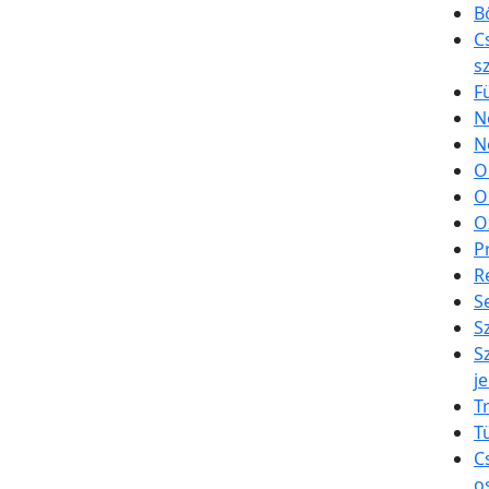
B
C
s
F
N
N
O
O
O
P
R
S
S
S
je
T
T
C
o