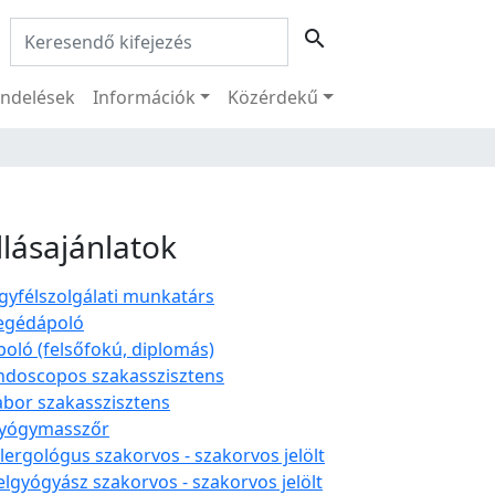
Keresés:
search
ndelések
Információk
Közérdekű
llásajánlatok
gyfélszolgálati munkatárs
egédápoló
poló (felsőfokú, diplomás)
ndoscopos szakasszisztens
abor szakasszisztens
yógymasszőr
llergológus szakorvos - szakorvos jelölt
elgyógyász szakorvos - szakorvos jelölt