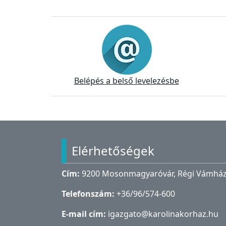
Információk
Belépés a belső levelezésbe
Lábléc
Elérhetőségek
Cím:
9200 Mosonmagyaróvár, Régi Vámház 
Telefonszám:
+36/96/574-600
E-mail cím:
igazgato@karolinakorhaz.hu