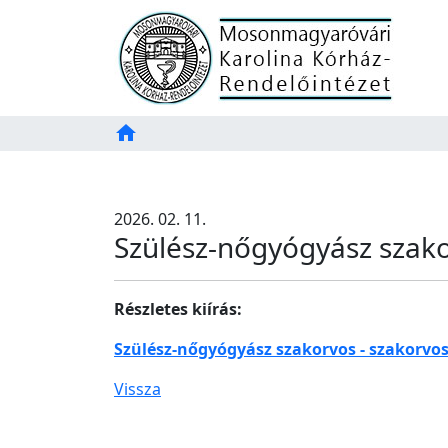
Főoldal
home
Tartalom
TAB
2026. 02. 11.
Szülész-nőgyógyász szakor
Részletes kiírás:
Szülész-nőgyógyász szakorvos - szakorvos 
Vissza