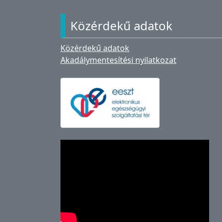
Közérdekű adatok
Közérdekű adatok
Akadálymentesítési nyilatkozat