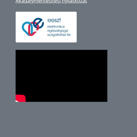
Akadálymentesítési nyilatkozat