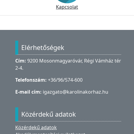
Kapcsolat
Lábléc
Elérhetőségek
Cím:
9200 Mosonmagyaróvár, Régi Vámház tér
2-4.
Telefonszám:
+36/96/574-600
E-mail cím:
igazgato@karolinakorhaz.hu
Közérdekű adatok
Közérdekű adatok