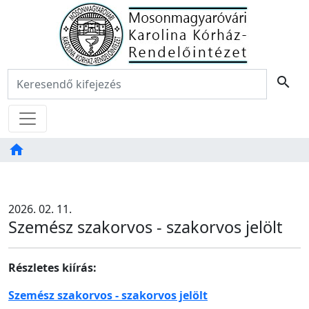
Főoldal
Keresés:
search
Menü
home
Tartalom
TAB
2026. 02. 11.
Szemész szakorvos - szakorvos jelölt
Részletes kiírás:
Szemész szakorvos - szakorvos jelölt