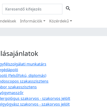
Keresés:
search
ndelések
Információk
Közérdekű
llásajánlatok
gyfélszolgálati munkatárs
egédápoló
poló (felsőfokú, diplomás)
ndoscopos szakasszisztens
abor szakasszisztens
yógymasszőr
llergológus szakorvos - szakorvos jelölt
elgyógyász szakorvos - szakorvos jelölt