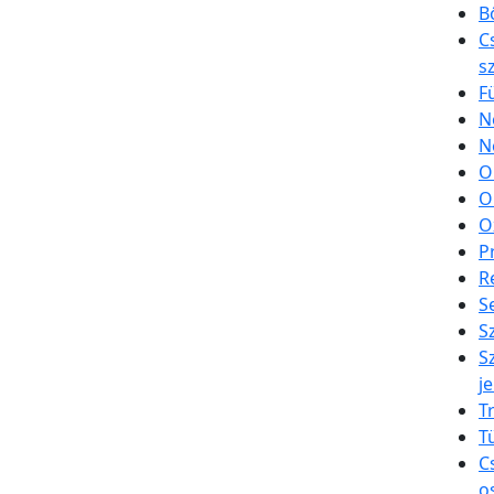
B
C
s
F
N
N
O
O
O
P
R
S
S
S
je
T
T
C
o