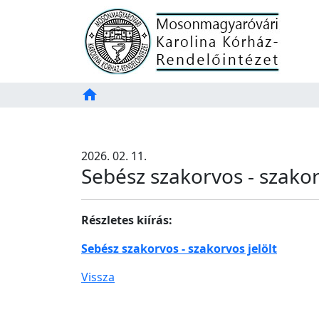
Főoldal
home
Tartalom
TAB
2026. 02. 11.
Sebész szakorvos - szakor
Részletes kiírás:
Sebész szakorvos - szakorvos jelölt
Vissza