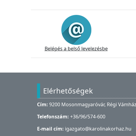
Információk
Belépés a belső levelezésbe
Lábléc
Elérhetőségek
Cím:
9200 Mosonmagyaróvár, Régi Vámház 
Telefonszám:
+36/96/574-600
E-mail cím:
igazgato@karolinakorhaz.hu