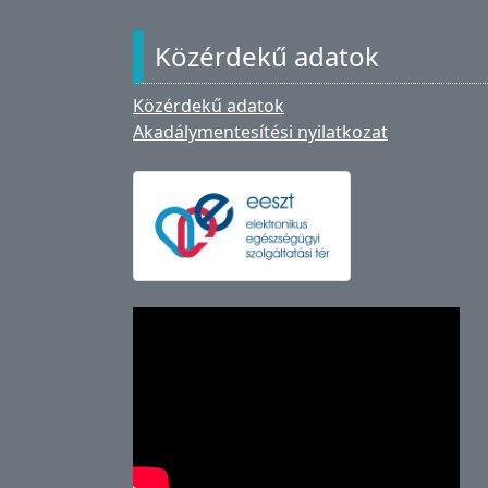
Közérdekű adatok
Közérdekű adatok
Akadálymentesítési nyilatkozat