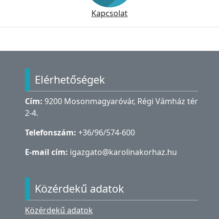
Kapcsolat
Lábléc
Elérhetőségek
Cím:
9200 Mosonmagyaróvár, Régi Vámház tér
2-4.
Telefonszám:
+36/96/574-600
E-mail cím:
igazgato@karolinakorhaz.hu
Közérdekű adatok
Közérdekű adatok