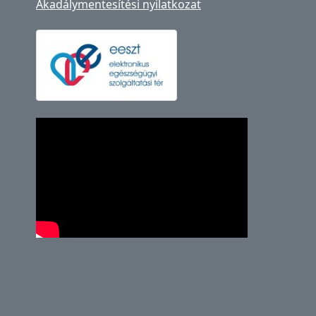
Akadálymentesítési nyilatkozat