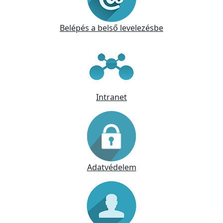
Belépés a belső levelezésbe
Intranet
Adatvédelem