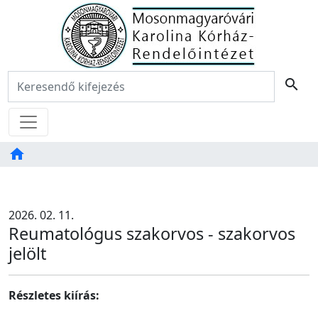
Főoldal
Keresés:
search
Menü
home
Tartalom
TAB
2026. 02. 11.
Reumatológus szakorvos - szakorvos
jelölt
Részletes kiírás: