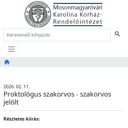
Főoldal
Keresés:
search
Menü
home
Tartalom
TAB
2026. 02. 11.
Proktológus szakorvos - szakorvos
jelölt
Részletes kiírás: