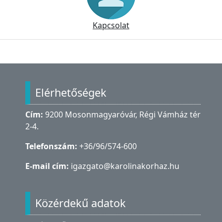
Kapcsolat
Lábléc
Elérhetőségek
Cím:
9200 Mosonmagyaróvár, Régi Vámház tér
2-4.
Telefonszám:
+36/96/574-600
E-mail cím:
igazgato@karolinakorhaz.hu
Közérdekű adatok