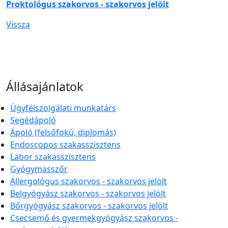
Proktológus szakorvos - szakorvos jelölt
Vissza
Állásajánlatok
Ügyfélszolgálati munkatárs
Segédápoló
Ápoló (felsőfokú, diplomás)
Endoscopos szakasszisztens
Labor szakasszisztens
Gyógymasszőr
Allergológus szakorvos - szakorvos jelölt
Belgyógyász szakorvos - szakorvos jelölt
Bőrgyógyász szakorvos - szakorvos jelölt
Csecsemő és gyermekgyógyász szakorvos -