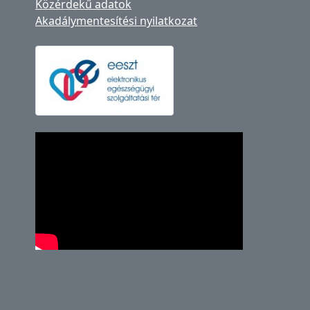
Közérdekű adatok
Akadálymentesítési nyilatkozat