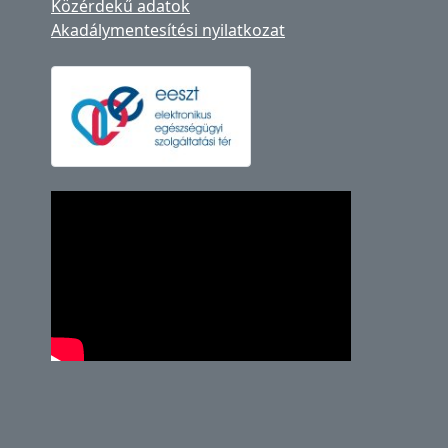
Közérdekű adatok
Akadálymentesítési nyilatkozat