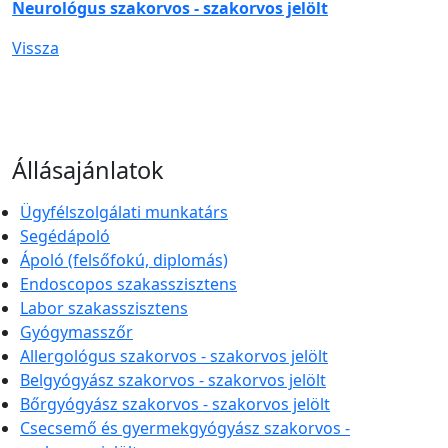
Neurológus szakorvos - szakorvos jelölt
Vissza
Állásajánlatok
Ügyfélszolgálati munkatárs
Segédápoló
Ápoló (felsőfokú, diplomás)
Endoscopos szakasszisztens
Labor szakasszisztens
Gyógymasszőr
Allergológus szakorvos - szakorvos jelölt
Belgyógyász szakorvos - szakorvos jelölt
Bőrgyógyász szakorvos - szakorvos jelölt
Csecsemő és gyermekgyógyász szakorvos -