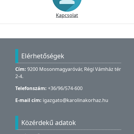
Kapcsolat
Lábléc
Elérhetőségek
Cím:
9200 Mosonmagyaróvár, Régi Vámház tér
2-4.
Telefonszám:
+36/96/574-600
E-mail cím:
igazgato@karolinakorhaz.hu
Közérdekű adatok