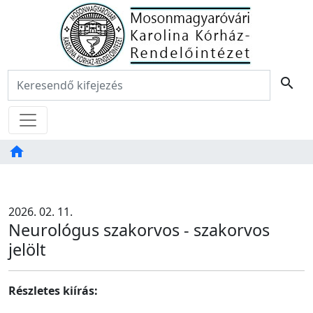
Főoldal
Keresés:
search
Menü
home
Tartalom
TAB
2026. 02. 11.
Neurológus szakorvos - szakorvos
jelölt
Részletes kiírás: