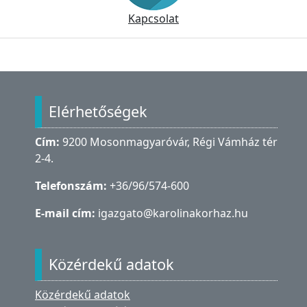
Kapcsolat
Lábléc
Elérhetőségek
Cím:
9200 Mosonmagyaróvár, Régi Vámház tér
2-4.
Telefonszám:
+36/96/574-600
E-mail cím:
igazgato@karolinakorhaz.hu
Közérdekű adatok
Közérdekű adatok