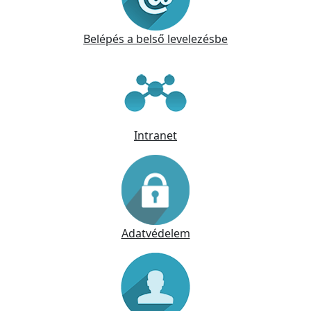
Belépés a belső levelezésbe
Intranet
Adatvédelem