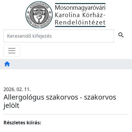
Főoldal
Keresés:
search
Menü
home
Tartalom
TAB
2026. 02. 11.
Allergológus szakorvos - szakorvos
jelölt
Részletes kiírás: