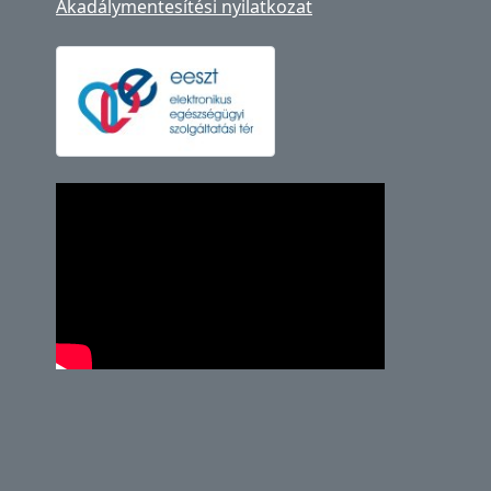
Akadálymentesítési nyilatkozat