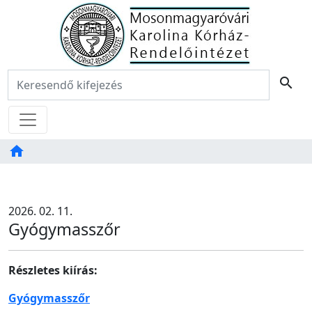
Főoldal
Keresés:
search
Menü
home
Tartalom
TAB
2026. 02. 11.
Gyógymasszőr
Részletes kiírás:
Gyógymasszőr