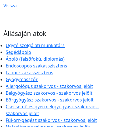
Vissza
Állásajánlatok
Ügyfélszolgálati munkatárs
Segédápoló
Ápoló (felsőfokú, diplomás)
Endoscopos szakasszisztens
Labor szakasszisztens
Gyógymasszőr
Allergológus szakorvos - szakorvos jelölt
Belgyógyász szakorvos - szakorvos jelölt
Bőrgyógyász szakorvos - szakorvos jelölt
Csecsemő és gyermekgyógyász szakorvos -
szakorvos jelölt
Fül-orr-gégész szakorvos - szakorvos jelölt