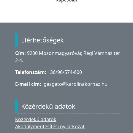
Lábléc
Elérhetőségek
Cím:
9200 Mosonmagyaróvár, Régi Vámház tér
2-4.
Telefonszám:
+36/96/574-600
E-mail cím:
igazgato@karolinakorhaz.hu
Közérdekű adatok
Közérdekű adatok
Akadálymentesítési nyilatkozat