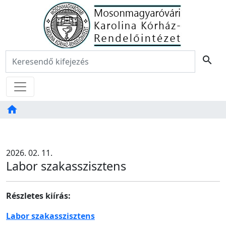
Főoldal
Keresés:
search
Menü
home
Tartalom
TAB
2026. 02. 11.
Labor szakasszisztens
Részletes kiírás:
Labor szakasszisztens