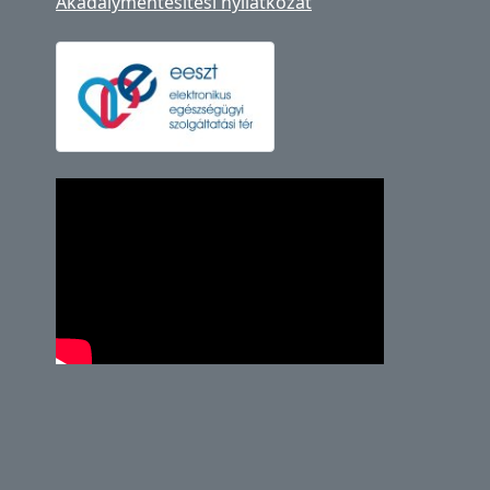
Akadálymentesítési nyilatkozat