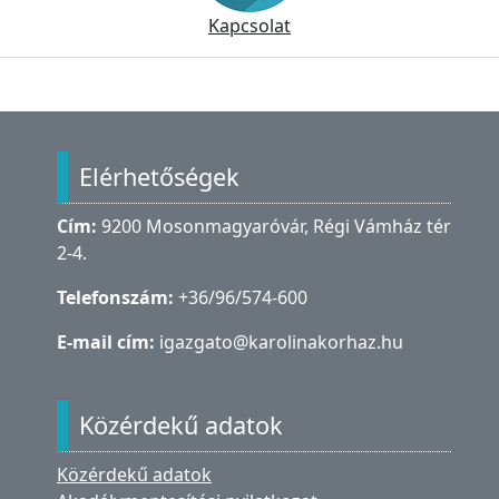
Kapcsolat
Lábléc
Elérhetőségek
Cím:
9200 Mosonmagyaróvár, Régi Vámház tér
2-4.
Telefonszám:
+36/96/574-600
E-mail cím:
igazgato@karolinakorhaz.hu
Közérdekű adatok
Közérdekű adatok