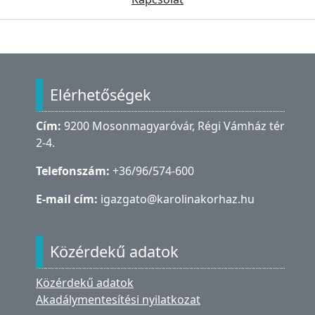
Lábléc
Elérhetőségek
Cím:
9200 Mosonmagyaróvár, Régi Vámház tér
2-4.
Telefonszám:
+36/96/574-600
E-mail cím:
igazgato@karolinakorhaz.hu
Közérdekű adatok
Közérdekű adatok
Akadálymentesítési nyilatkozat