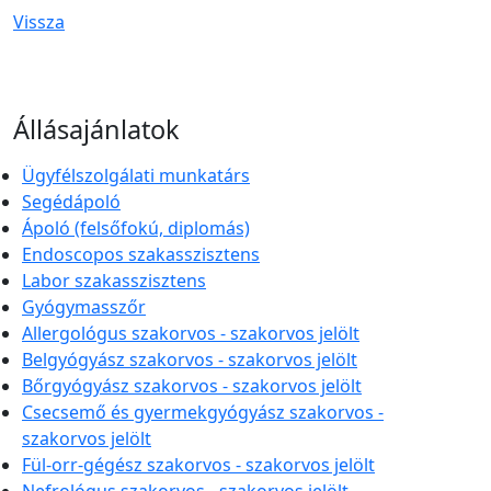
Vissza
Állásajánlatok
Ügyfélszolgálati munkatárs
Segédápoló
Ápoló (felsőfokú, diplomás)
Endoscopos szakasszisztens
Labor szakasszisztens
Gyógymasszőr
Allergológus szakorvos - szakorvos jelölt
Belgyógyász szakorvos - szakorvos jelölt
Bőrgyógyász szakorvos - szakorvos jelölt
Csecsemő és gyermekgyógyász szakorvos -
szakorvos jelölt
Fül-orr-gégész szakorvos - szakorvos jelölt