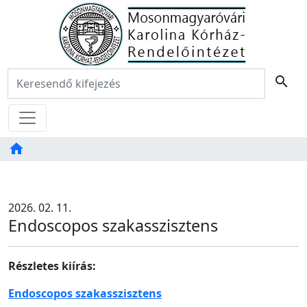
Főoldal
Keresés:
search
Menü
home
Tartalom
TAB
2026. 02. 11.
Endoscopos szakasszisztens
Részletes kiírás:
Endoscopos szakasszisztens