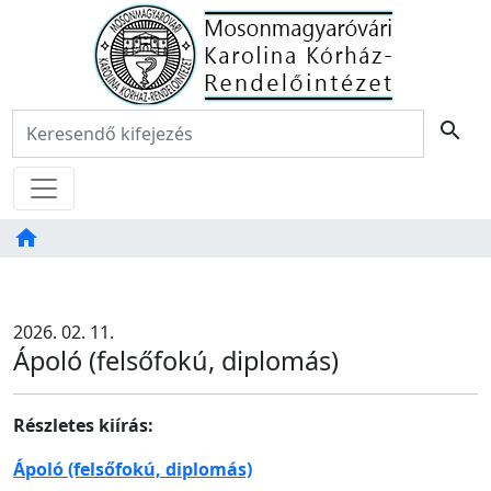
Főoldal
Keresés:
search
Menü
home
Tartalom
TAB
2026. 02. 11.
Ápoló (felsőfokú, diplomás)
Részletes kiírás:
Ápoló (felsőfokú, diplomás)