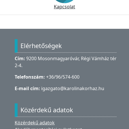
Kapcsolat
Lábléc
Elérhetőségek
Cím:
9200 Mosonmagyaróvár, Régi Vámház tér
2-4.
Telefonszám:
+36/96/574-600
E-mail cím:
igazgato@karolinakorhaz.hu
Közérdekű adatok
Közérdekű adatok