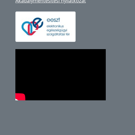
Akadálymentesítési nyilatkozat