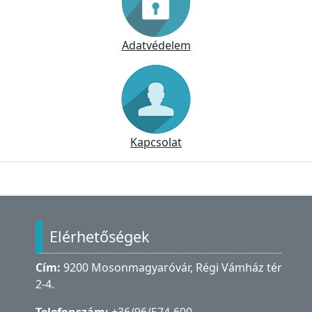
Adatvédelem
Kapcsolat
Lábléc
Elérhetőségek
Cím:
9200 Mosonmagyaróvár, Régi Vámház tér
2-4.