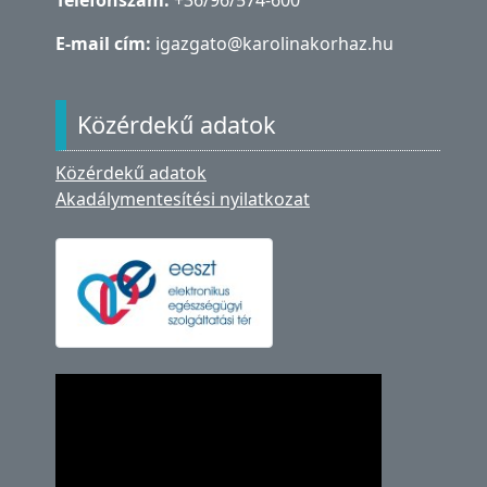
Telefonszám:
+36/96/574-600
E-mail cím:
igazgato@karolinakorhaz.hu
Közérdekű adatok
Közérdekű adatok
Akadálymentesítési nyilatkozat