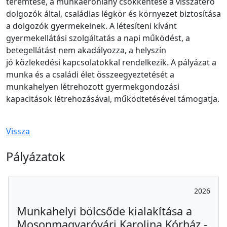
teremtése, a munkaerőhiány csökkentése a visszatérő
dolgozók által, családias légkör és környezet biztosítása
a dolgozók gyermekeinek. A létesíteni kívánt
gyermekellátási szolgáltatás a napi működést, a
betegellátást nem akadályozza, a helyszín
jó közlekedési kapcsolatokkal rendelkezik. A pályázat a
munka és a családi élet összeegyeztetését a
munkahelyen létrehozott gyermekgondozási
kapacitások létrehozásával, működtetésével támogatja.
Vissza
Pályázatok
2026
Munkahelyi bölcsőde kialakítása a
Mosonmagyaróvári Karolina Kórház -