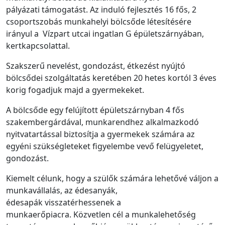
pályázati támogatást. Az induló fejlesztés 16 fős, 2
csoportszobás munkahelyi bölcsőde létesítésére
irányul a Vízpart utcai ingatlan G épületszárnyában,
kertkapcsolattal.
Szakszerű nevelést, gondozást, étkezést nyújtó
bölcsődei szolgáltatás keretében 20 hetes kortól 3 éves
korig fogadjuk majd a gyermekeket.
A bölcsőde egy felújított épületszárnyban 4 fős
szakembergárdával, munkarendhez alkalmazkodó
nyitvatartással biztosítja a gyermekek számára az
egyéni szükségleteket figyelembe vevő felügyeletet,
gondozást.
Kiemelt célunk, hogy a szülők számára lehetővé váljon a
munkavállalás, az édesanyák,
édesapák visszatérhessenek a
munkaerőpiacra. Közvetlen cél a munkalehetőség