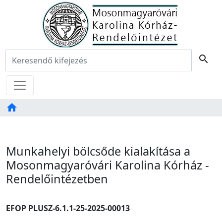
Főoldal
Keresés:
search
Menü
home
Tartalom
TAB
Munkahelyi bölcsőde kialakítása a
Mosonmagyaróvári Karolina Kórház -
Rendelőintézetben
EFOP PLUSZ-6.1.1-25-2025-00013