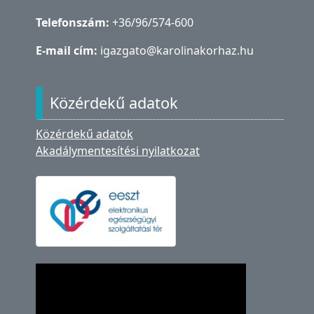
Telefonszám:
+36/96/574-600
E-mail cím:
igazgato@karolinakorhaz.hu
Közérdekű adatok
Közérdekű adatok
Akadálymentesítési nyilatkozat