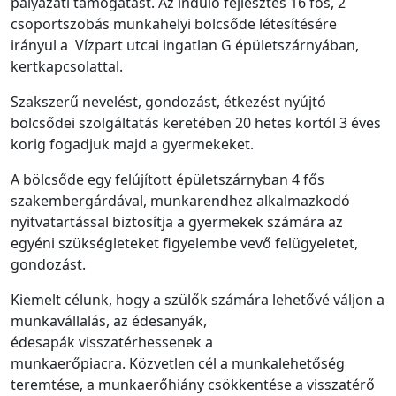
pályázati támogatást. Az induló fejlesztés 16 fős, 2
csoportszobás munkahelyi bölcsőde létesítésére
irányul a Vízpart utcai ingatlan G épületszárnyában,
kertkapcsolattal.
Szakszerű nevelést, gondozást, étkezést nyújtó
bölcsődei szolgáltatás keretében 20 hetes kortól 3 éves
korig fogadjuk majd a gyermekeket.
A bölcsőde egy felújított épületszárnyban 4 fős
szakembergárdával, munkarendhez alkalmazkodó
nyitvatartással biztosítja a gyermekek számára az
egyéni szükségleteket figyelembe vevő felügyeletet,
gondozást.
Kiemelt célunk, hogy a szülők számára lehetővé váljon a
munkavállalás, az édesanyák,
édesapák visszatérhessenek a
munkaerőpiacra. Közvetlen cél a munkalehetőség
teremtése, a munkaerőhiány csökkentése a visszatérő