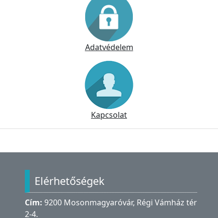
Adatvédelem
Kapcsolat
Lábléc
Elérhetőségek
Cím:
9200 Mosonmagyaróvár, Régi Vámház tér
2-4.