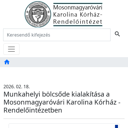
Főoldal
Keresés:
search
Menü
home
Tartalom
TAB
2026. 02. 18.
Munkahelyi bölcsőde kialakítása a
Mosonmagyaróvári Karolina Kórház -
Rendelőintézetben