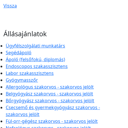
Vissza
Állásajánlatok
Ügyfélszolgálati munkatárs
Segédápoló
Ápoló (felsőfokú, diplomás)
Endoscopos szakasszisztens
Labor szakasszisztens
Gyógymasszőr
Allergológus szakorvos - szakorvos jelölt
Belgyógyász szakorvos - szakorvos jelölt
Bőrgyógyász szakorvos - szakorvos jelölt
Csecsemő és gyermekgyógyász szakorvos -
szakorvos jelölt
Fül-orr-gégész szakorvos - szakorvos jelölt