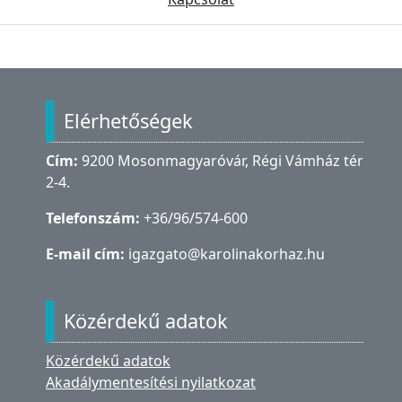
Lábléc
Elérhetőségek
Cím:
9200 Mosonmagyaróvár, Régi Vámház tér
2-4.
Telefonszám:
+36/96/574-600
E-mail cím:
igazgato@karolinakorhaz.hu
Közérdekű adatok
Közérdekű adatok
Akadálymentesítési nyilatkozat