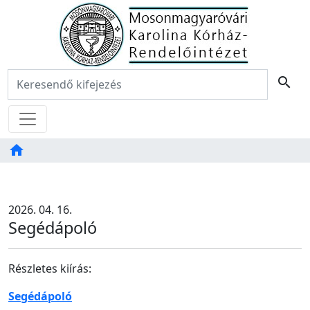
Főoldal
Keresés:
search
Menü
home
Tartalom
TAB
2026. 04. 16.
Segédápoló
Részletes kiírás:
Segédápoló