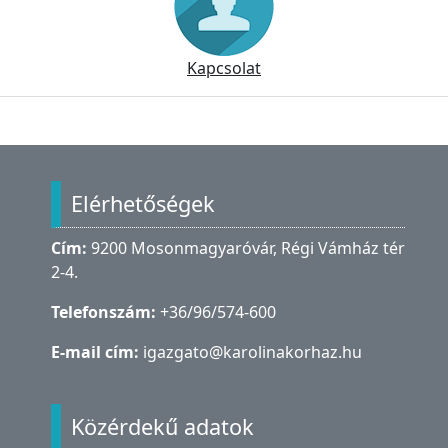
Kapcsolat
Lábléc
Elérhetőségek
Cím:
9200 Mosonmagyaróvár, Régi Vámház tér
2-4.
Telefonszám:
+36/96/574-600
E-mail cím:
igazgato@karolinakorhaz.hu
Közérdekű adatok