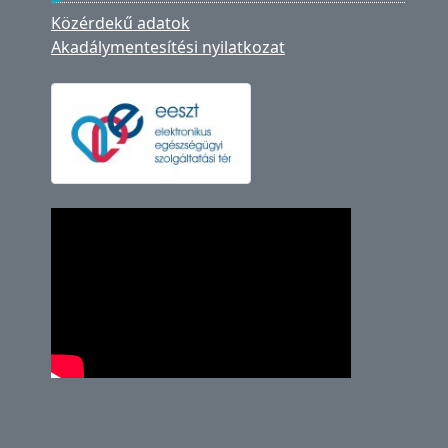
Közérdekű adatok
Akadálymentesítési nyilatkozat