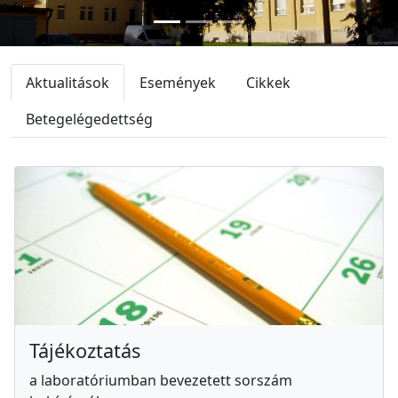
Bejegyzések
Aktualitások
Események
Cikkek
Betegelégedettség
Tájékoztatás
a laboratóriumban bevezetett sorszám