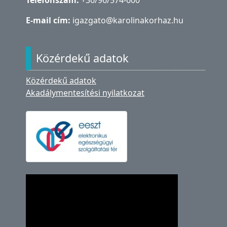
Telefonszám:
+36/96/574-600
E-mail cím:
igazgato@karolinakorhaz.hu
Közérdekű adatok
Közérdekű adatok
Akadálymentesítési nyilatkozat