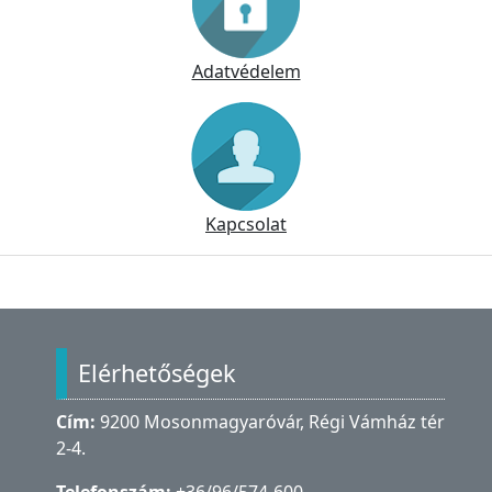
Adatvédelem
Kapcsolat
Lábléc
Elérhetőségek
Cím:
9200 Mosonmagyaróvár, Régi Vámház tér
2-4.