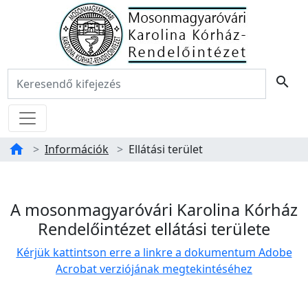
Főoldal
Keresés:
search
Menü
home
Információk
Ellátási terület
Tartalom
Ellátási terület
A mosonmagyaróvári Karolina Kórház
Rendelőintézet ellátási területe
Kérjük kattintson erre a linkre a dokumentum Adobe
Acrobat verziójának megtekintéséhez