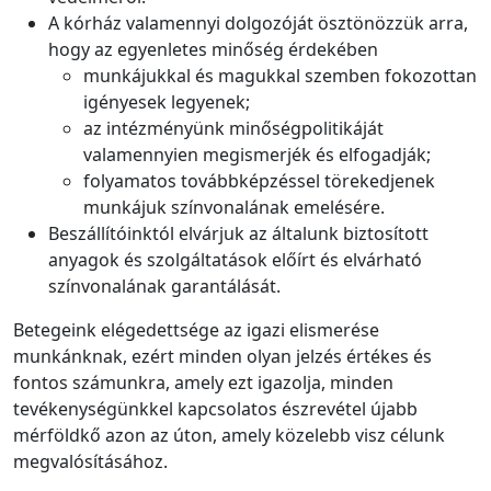
A kórház valamennyi dolgozóját ösztönözzük arra,
hogy az egyenletes minőség érdekében
munkájukkal és magukkal szemben fokozottan
igényesek legyenek;
az intézményünk minőségpolitikáját
valamennyien megismerjék és elfogadják;
folyamatos továbbképzéssel törekedjenek
munkájuk színvonalának emelésére.
Beszállítóinktól elvárjuk az általunk biztosított
anyagok és szolgáltatások előírt és elvárható
színvonalának garantálását.
Betegeink elégedettsége az igazi elismerése
munkánknak, ezért minden olyan jelzés értékes és
fontos számunkra, amely ezt igazolja, minden
tevékenységünkkel kapcsolatos észrevétel újabb
mérföldkő azon az úton, amely közelebb visz célunk
megvalósításához.