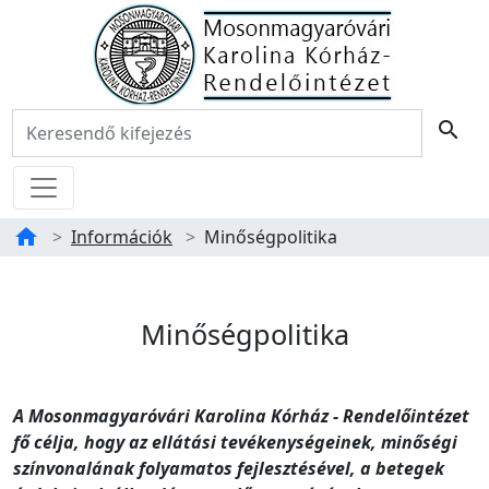
Főoldal
Keresés:
search
Menü
home
Információk
Minőségpolitika
Tartalom
Minőségpolitika
Minőségpolitika
A Mosonmagyaróvári Karolina Kórház - Rendelőintézet
fő célja, hogy az ellátási tevékenységeinek, minőségi
színvonalának folyamatos fejlesztésével, a betegek