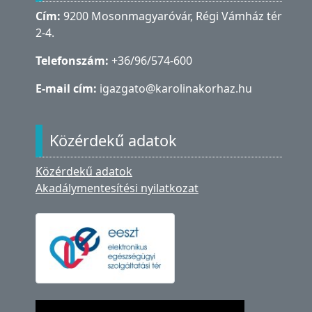
Cím:
9200 Mosonmagyaróvár, Régi Vámház tér
2-4.
Telefonszám:
+36/96/574-600
E-mail cím:
igazgato@karolinakorhaz.hu
Közérdekű adatok
Közérdekű adatok
Akadálymentesítési nyilatkozat