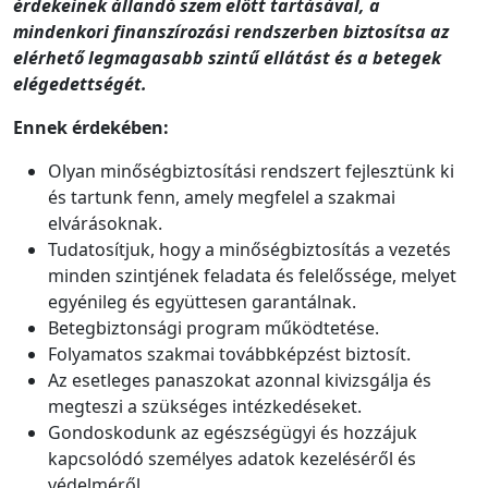
érdekeinek állandó szem előtt tartásával, a
mindenkori finanszírozási rendszerben biztosítsa az
elérhető legmagasabb szintű ellátást és a betegek
elégedettségét.
Ennek érdekében:
Olyan minőségbiztosítási rendszert fejlesztünk ki
és tartunk fenn, amely megfelel a szakmai
elvárásoknak.
Tudatosítjuk, hogy a minőségbiztosítás a vezetés
minden szintjének feladata és felelőssége, melyet
egyénileg és együttesen garantálnak.
Betegbiztonsági program működtetése.
Folyamatos szakmai továbbképzést biztosít.
Az esetleges panaszokat azonnal kivizsgálja és
megteszi a szükséges intézkedéseket.
Gondoskodunk az egészségügyi és hozzájuk
kapcsolódó személyes adatok kezeléséről és
védelméről.