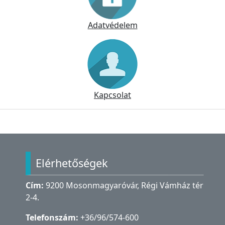
Adatvédelem
Kapcsolat
Lábléc
Elérhetőségek
Cím:
9200 Mosonmagyaróvár, Régi Vámház tér
2-4.
Telefonszám:
+36/96/574-600