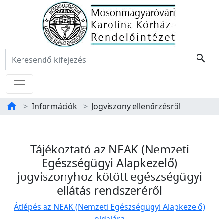
Főoldal
Keresés:
search
Menü
home
Információk
Jogviszony ellenőrzésről
Tartalom
Jogviszony ellenőrzésről
Tájékoztató az NEAK (Nemzeti
Egészségügyi Alapkezelő)
jogviszonyhoz kötött egészségügyi
ellátás rendszeréről
Átlépés az NEAK (Nemzeti Egészségügyi Alapkezelő)
oldalára