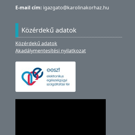
E-mail cím:
igazgato@karolinakorhaz.hu
Közérdekű adatok
Közérdekű adatok
Akadálymentesítési nyilatkozat