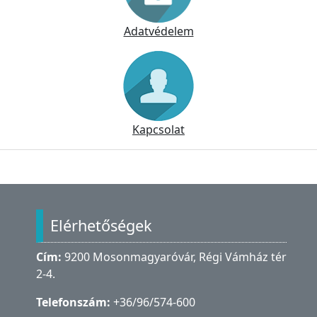
Adatvédelem
Kapcsolat
Lábléc
Elérhetőségek
Cím:
9200 Mosonmagyaróvár, Régi Vámház tér
2-4.
Telefonszám:
+36/96/574-600