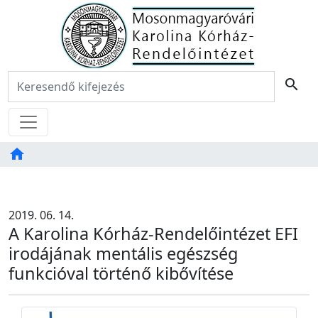
Főoldal
Keresés:
search
Menü
home
Tartalom
TAB
2019. 06. 14.
A Karolina Kórház-Rendelőintézet EFI
irodájának mentális egészség
funkcióval történő kibővítése