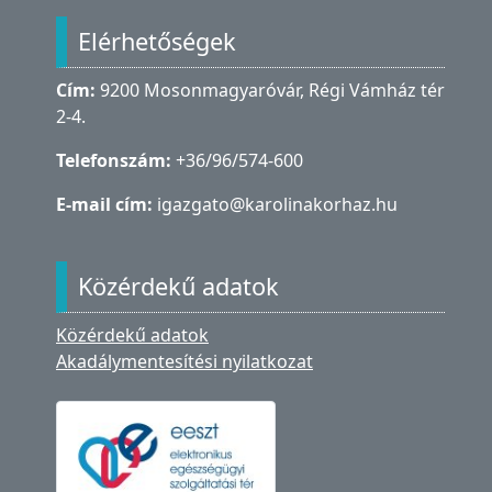
Elérhetőségek
Cím:
9200 Mosonmagyaróvár, Régi Vámház tér
2-4.
Telefonszám:
+36/96/574-600
E-mail cím:
igazgato@karolinakorhaz.hu
Közérdekű adatok
Közérdekű adatok
Akadálymentesítési nyilatkozat