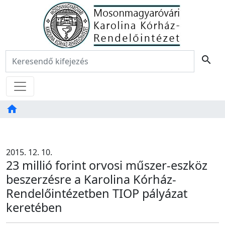
Főoldal
Keresés:
search
Menü
home
Tartalom
TAB
2015. 12. 10.
23 millió forint orvosi műszer-eszköz
beszerzésre a Karolina Kórház-
Rendelőintézetben TIOP pályázat
keretében