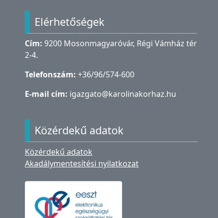
Lábléc
Elérhetőségek
Cím:
9200 Mosonmagyaróvár, Régi Vámház tér
2-4.
Telefonszám:
+36/96/574-600
E-mail cím:
igazgato@karolinakorhaz.hu
Közérdekű adatok
Közérdekű adatok
Akadálymentesítési nyilatkozat