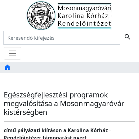
Főoldal
Keresés:
search
Menü
home
Tartalom
TAB
Egészségfejlesztési programok
megvalósítása a Mosonmagyaróvár
kistérségben
című pályázati kiíráson a Karolina Kórház -
Rendelőintézet támogatást nyert