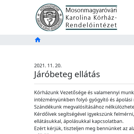
Főoldal
home
Tartalom
TAB
2021. 11. 20.
Járóbeteg ellátás
Kórházunk Vezetősége és valamennyi munkatá
intézményünkben folyó gyógyító és ápolás
Szándékunk megvalósításához nélkülözhetet
Kérdőívek segítségével igyekszünk felmérni,
ellátásukkal, ápolásukkal kapcsolatban.
Ezért kérjük, tiszteljen meg bennünket az a