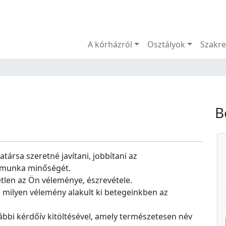
Menü
A kórházról
Osztályok
Szakre
B
rsa szeretné javítani, jobbítani az
i munka minőségét.
len az Ön véleménye, észrevétele.
 milyen vélemény alakult ki betegeinkben az
lábbi kérdőív kitöltésével, amely természetesen név