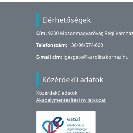
Lábléc
Elérhetőségek
Cím:
9200 Mosonmagyaróvár, Régi Vámház 
Telefonszám:
+36/96/574-600
E-mail cím:
igazgato@karolinakorhaz.hu
Közérdekű adatok
Közérdekű adatok
Akadálymentesítési nyilatkozat