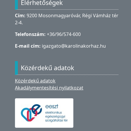
Elérhetőségek
Cím:
9200 Mosonmagyaróvár, Régi Vámház tér
2-4.
Telefonszám:
+36/96/574-600
E-mail cím:
igazgato@karolinakorhaz.hu
Közérdekű adatok
Közérdekű adatok
Akadálymentesítési nyilatkozat