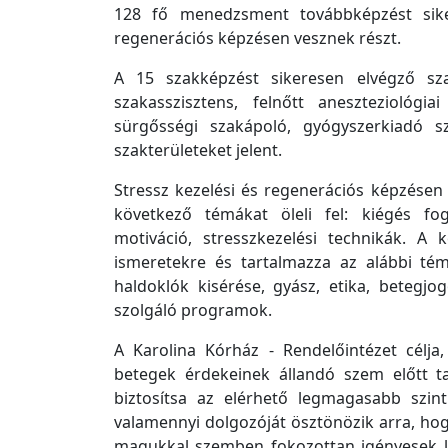
128 fő menedzsment továbbképzést siker
regenerációs képzésen vesznek részt.
A 15 szakképzést sikeresen elvégző szak
szakasszisztens, felnőtt aneszteziológia
sürgősségi szakápoló, gyógyszerkiadó sz
szakterületeket jelent.
Stressz kezelési és regenerációs képzésen 
következő témákat öleli fel: kiégés fog
motiváció, stresszkezelési technikák. A 
ismeretekre és tartalmazza az alábbi témak
haldoklók kisérése, gyász, etika, betegjo
szolgáló programok.
A Karolina Kórház - Rendelőintézet célja
betegek érdekeinek állandó szem előtt ta
biztosítsa az elérhető legmagasabb szin
valamennyi dolgozóját ösztönözik arra, h
magukkal szemben fokozottan igényesek l