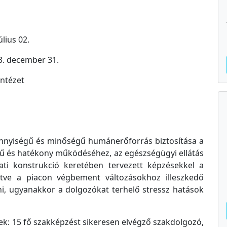
lius 02.
3. december 31.
ntézet
ennyiségű és minőségű humánerőforrás biztosítása a
rű és hatékony működéséhez, az egészségügyi ellátás
zati konstrukció keretében tervezett képzésekkel a
etve a piacon végbement változásokhoz illeszkedő
ni, ugyanakkor a dolgozókat terhelő stressz hatások
k: 15 fő szakképzést sikeresen elvégző szakdolgozó,