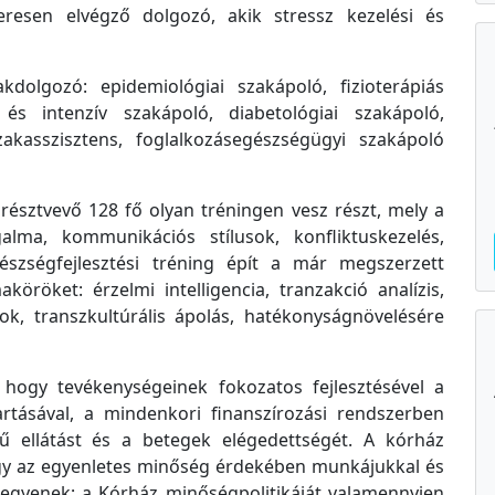
esen elvégző dolgozó, akik stressz kezelési és
dolgozó: epidemiológiai szakápoló, fizioterápiás
i és intenzív szakápoló, diabetológiai szakápoló,
akasszisztens, foglalkozásegészségügyi szakápoló
résztvevő 128 fő olyan tréningen vesz részt, mely a
alma, kommunikációs stílusok, konfliktuskezelés,
készségfejlesztési tréning épít a már megszerzett
öröket: érzelmi intelligencia, tranzakció analízis,
gok, transzkultúrális ápolás, hatékonyságnövelésére
, hogy tevékenységeinek fokozatos fejlesztésével a
rtásával, a mindenkori finanszírozási rendszerben
tű ellátást és a betegek elégedettségét. A kórház
ogy az egyenletes minőség érdekében munkájukkal és
egyenek; a Kórház minőségpolitikáját valamennyien