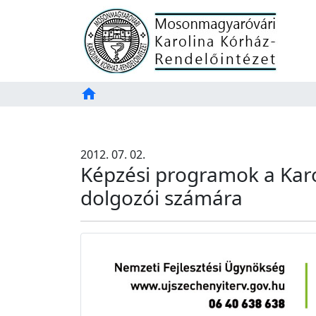
Főoldal
home
Tartalom
TAB
2012. 07. 02.
Képzési programok a Karo
dolgozói számára