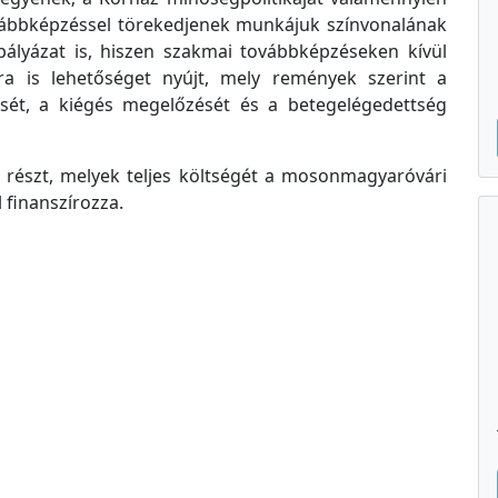
vábbképzéssel törekedjenek munkájuk színvonalának
 pályázat is, hiszen szakmai továbbképzéseken kívül
ára is lehetőséget nyújt, mely remények szerint a
ét, a kiégés megelőzését és a betegelégedettség
 részt, melyek teljes költségét a mosonmagyaróvári
 finanszírozza.