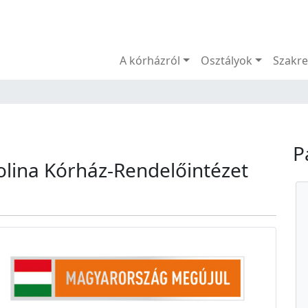
Menü
A kórházról
Osztályok
Szakre
P
lina Kórház-Rendelőintézet