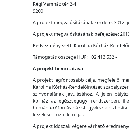
Régi Vámház tér 2-4.
9200
A projekt megvalósításának kezdete: 2012. jú
A projekt megvalósításának befejezése: 201
Kedvezményezett: Karolina Kórház-Rendelői
Támogatás összege HUF: 102.413.532.-
A projekt bemutatása:
A projekt legfontosabb célja, megfelelő m
Karolina Kórház-Rendelőintézet szabálysze
színvonalának javulásához. A jelen pályá
kórház az egészségügyi rendszerben, ill
humán erőforrás bázist igyekszik biztosíta
kezelését tűzte ki céljául.
A projekt időszak végére várható eredménye