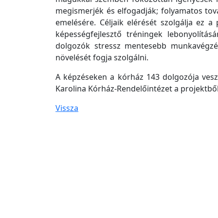
megismerjék és elfogadják; folyamatos to
emelésére. Céljaik elérését szolgálja ez a
képességfejlesztő tréningek lebonyolítás
dolgozók stressz mentesebb munkavégzés
növelését fogja szolgálni.
A képzéseken a kórház 143 dolgozója vesz
Karolina Kórház-Rendelőintézet a projektből
Vissza