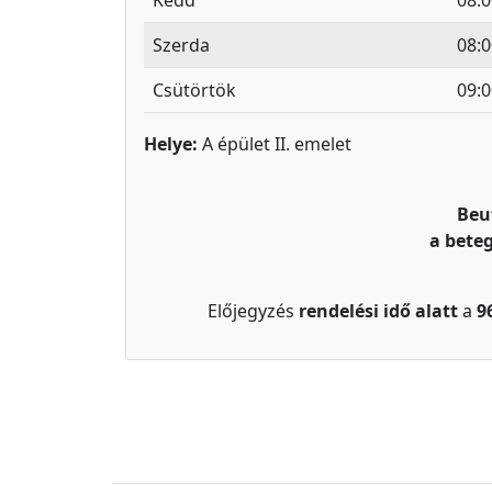
Kedd
08:0
Szerda
08:0
Csütörtök
09:0
Helye:
A épület II. emelet
Beu
a bete
Előjegyzés
rendelési idő alatt
a
9