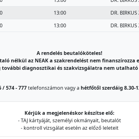
0
13:00
DR. BIRKUS 
0
13:00
DR. BIRKUS 
0
13:00
DR. BIRKUS 
A rendelés beutalóköteles!
taló nélkül az NEAK a szakrendelést nem finanszírozza e
g további diagnosztikai és szakvizsgálatra nem utalható
6 / 574 - 777
telefonszámon vagy a
hétfőtől szerdáig 8.30-1
Kérjük a megjelenéskor készítse elő:
- TAJ kártyáját, személyi okmányait, beutalót
- kontroll vizsgálat esetén az előző leleteit