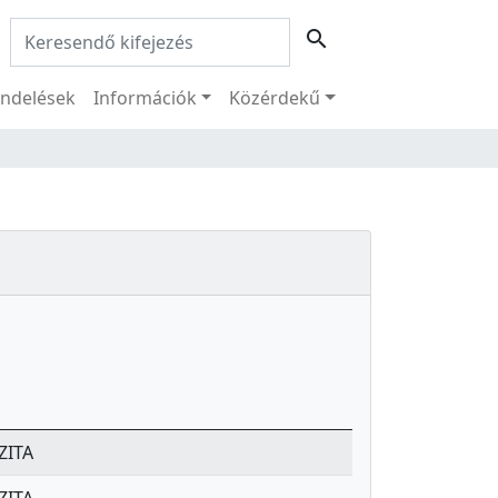
Keresés:
search
ndelések
Információk
Közérdekű
ZITA