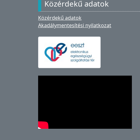
Közérdekű adatok
Közérdekű adatok
Akadálymentesítési nyilatkozat