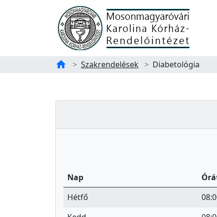
Főoldal
home
Szakrendelések
Diabetológia
Tartalom
Diabetológia
Nap
Órá
Hétfő
08:0