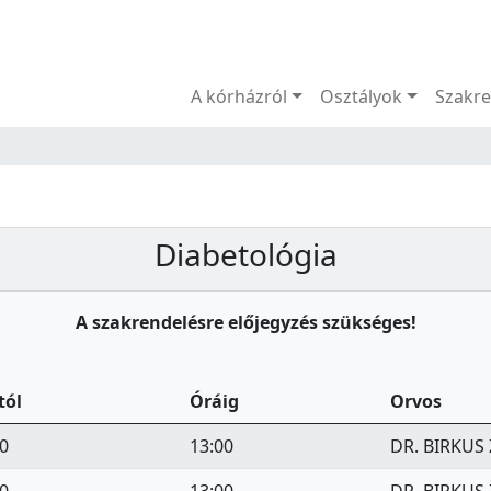
Menü
A kórházról
Osztályok
Szakre
Diabetológia
A szakrendelésre előjegyzés szükséges!
tól
Óráig
Orvos
0
13:00
DR. BIRKUS 