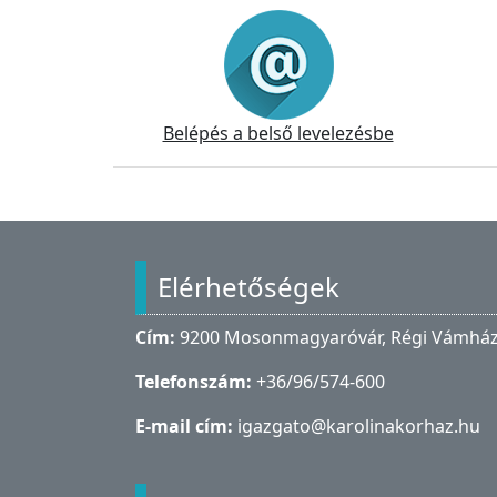
Információk
Belépés a belső levelezésbe
Lábléc
Elérhetőségek
Cím:
9200 Mosonmagyaróvár, Régi Vámház 
Telefonszám:
+36/96/574-600
E-mail cím:
igazgato@karolinakorhaz.hu