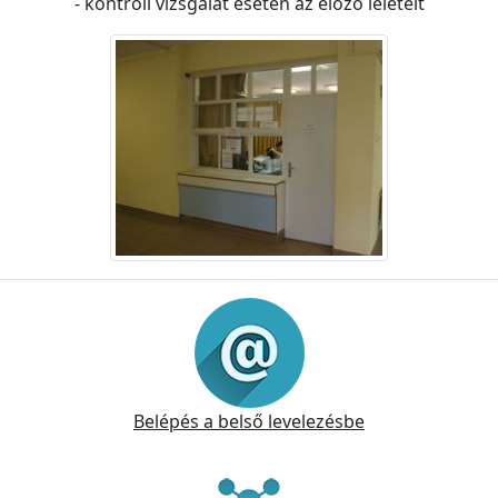
- kontroll vizsgálat esetén az előző leleteit
Információk
Belépés a belső levelezésbe