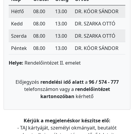
Hétfő
08.00
13.00
DR. KÓOR SÁNDOR
Kedd
08.00
13.00
DR. SZARKA OTTÓ
Szerda
08.00
13.00
DR. SZARKA OTTÓ
Péntek
08.00
13.00
DR. KÓOR SÁNDOR
Helye:
Rendelőintézet II. emelet
Előjegyzés
rendelési idő alatt
a
96 / 574 - 777
telefonszámon vagy a
rendelőintézet
kartonozóban
kérhető
Kérjük a megjelenéskor készítse elő:
- TAJ kártyáját, személyi okmányait, beutalót