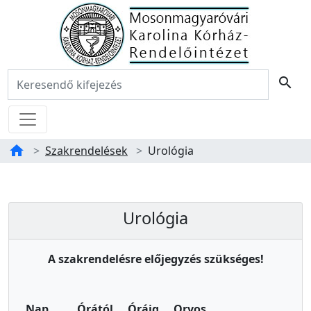
Főoldal
Keresés:
search
Menü
home
Szakrendelések
Urológia
Tartalom
Urológia
Urológia
A szakrendelésre előjegyzés szükséges!
Nap
Órától
Óráig
Orvos