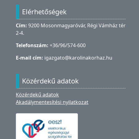
Elérhetőségek
Cím:
9200 Mosonmagyaróvár, Régi Vámház tér
2-4.
Telefonszám:
+36/96/574-600
E-mail cím:
igazgato@karolinakorhaz.hu
Közérdekű adatok
Közérdekű adatok
Akadálymentesítési nyilatkozat