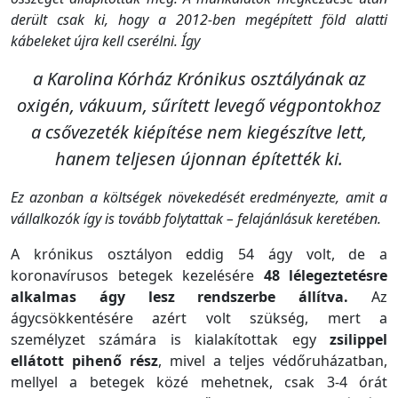
derült csak ki, hogy a 2012-ben megépített föld alatti
kábeleket újra kell cserélni. Így
a Karolina Kórház Krónikus osztályának az
oxigén, vákuum, sűrített levegő végpontokhoz
a csővezeték kiépítése nem kiegészítve lett,
hanem teljesen újonnan építették ki.
Ez azonban a költségek növekedését eredményezte, amit a
vállalkozók így is tovább folytattak – felajánlásuk keretében.
A krónikus osztályon eddig 54 ágy volt, de a
koronavírusos betegek kezelésére
48 lélegeztetésre
alkalmas ágy lesz rendszerbe állítva.
Az
ágycsökkentésére azért volt szükség, mert a
személyzet számára is kialakítottak egy
zsilippel
ellátott pihenő rész
, mivel a teljes védőruházatban,
mellyel a betegek közé mehetnek, csak 3-4 órát