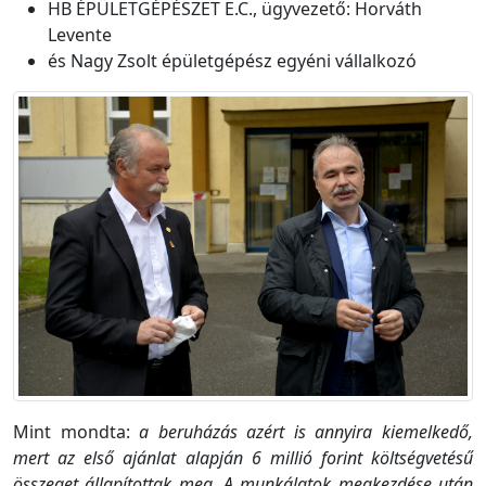
HB ÉPÜLETGÉPÉSZET E.C., ügyvezető: Horváth
Levente
és Nagy Zsolt épületgépész egyéni vállalkozó
Mint mondta:
a beruházás azért is annyira kiemelkedő,
mert az első ajánlat alapján 6 millió forint költségvetésű
összeget állapítottak meg. A munkálatok megkezdése után