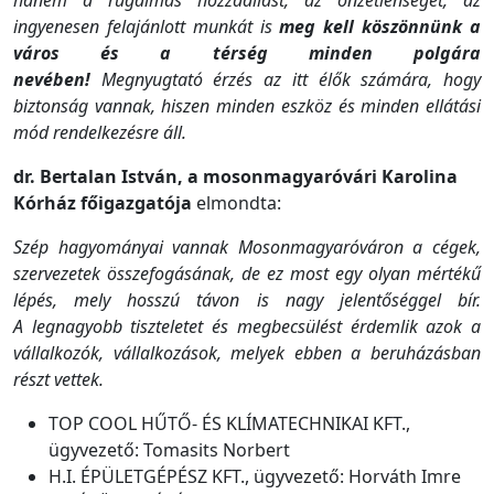
hanem a rugalmas hozzáállást, az önzetlenséget, az
ingyenesen felajánlott munkát is
meg kell köszönnünk a
város és a térség minden polgára
nevében!
Megnyugtató érzés az itt élők számára, hogy
biztonság vannak, hiszen minden eszköz és minden ellátási
mód rendelkezésre áll.
dr. Bertalan István, a mosonmagyaróvári Karolina
Kórház főigazgatója
elmondta:
Szép hagyományai vannak Mosonmagyaróváron a cégek,
szervezetek összefogásának, de ez most egy olyan mértékű
lépés, mely hosszú távon is nagy jelentőséggel bír.
A legnagyobb tiszteletet és megbecsülést érdemlik azok a
vállalkozók, vállalkozások, melyek ebben a beruházásban
részt vettek.
TOP COOL HŰTŐ- ÉS KLÍMATECHNIKAI KFT.,
ügyvezető: Tomasits Norbert
H.I. ÉPÜLETGÉPÉSZ KFT., ügyvezető: Horváth Imre