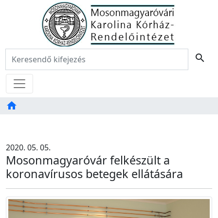
Főoldal
Keresés:
search
Menü
home
Tartalom
TAB
2020. 05. 05.
Mosonmagyaróvár felkészült a
koronavírusos betegek ellátására