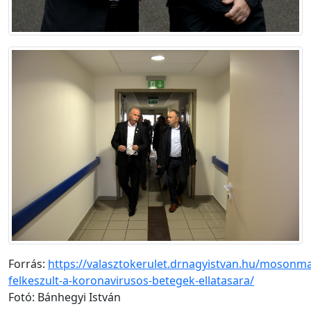
Forrás:
https://valasztokerulet.drnagyistvan.hu/mosonm
felkeszult-a-koronavirusos-betegek-ellatasara/
Fotó: Bánhegyi István