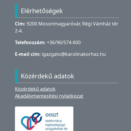
Elérhetőségek
Cím:
9200 Mosonmagyaróvár, Régi Vámház tér
2-4.
Telefonszám:
+36/96/574-600
E-mail cím:
igazgato@karolinakorhaz.hu
Közérdekű adatok
Közérdekű adatok
Akadálymentesítési nyilatkozat