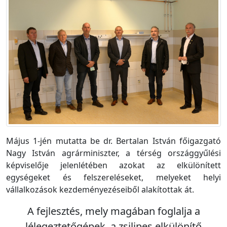
Május 1-jén mutatta be dr. Bertalan István főigazgató
Nagy István agrárminiszter, a térség országgyűlési
képviselője jelenlétében azokat az elkülönített
egységeket és felszereléseket, melyeket helyi
vállalkozások kezdeményezéseiből alakítottak át.
A fejlesztés, mely magában foglalja a
lélegeztetőgépek, a zsilipes elkülönítő