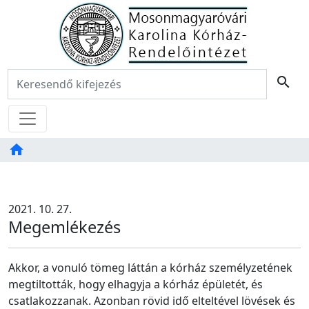
Főoldal
Keresés:
search
Menü
home
Tartalom
TAB
2021. 10. 27.
Megemlékezés
Akkor, a vonuló tömeg láttán a kórház személyzetének
megtiltották, hogy elhagyja a kórház épületét, és
csatlakozzanak. Azonban rövid idő elteltével lövések és