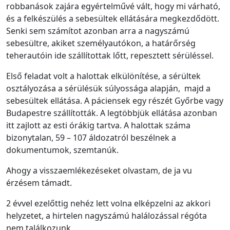
robbanások zajára egyértelművé vált, hogy mi várható,
és a felkészülés a sebesültek ellátására megkezdődött.
Senki sem számítot azonban arra a nagyszámú
sebesültre, akiket személyautókon, a határőrség
teherautóin ide szállítottak lőtt, repesztett sérüléssel.
Első feladat volt a halottak elkülönítése, a sérültek
osztályozása a sérülésük súlyossága alapján, majd a
sebesültek ellátása. A páciensek egy részét Győrbe vagy
Budapestre szállították. A legtöbbjük ellátása azonban
itt zajlott az esti órákig tartva. A halottak száma
bizonytalan, 59 – 107 áldozatról beszélnek a
dokumentumok, szemtanúk.
Ahogy a visszaemlékezéseket olvastam, de ja vu
érzésem támadt.
2 évvel ezelőttig nehéz lett volna elképzelni az akkori
helyzetet, a hirtelen nagyszámú halálozással régóta
nem találkozunk.