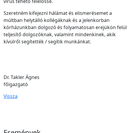
vírus tehető felelőssé.
Szeretném kifejezni hálámat és elismerésemet a
múltban helytálló kollégáknak és a jelenkorban
kórházunkban dolgozó és folyamatosan erejükön felül
teljesítő dolgozóknak, valamint mindenkinek, akik
kívülről segítették / segítik munkánkat.
Dr. Takler Ágnes
főigazgató
Vissza
Események