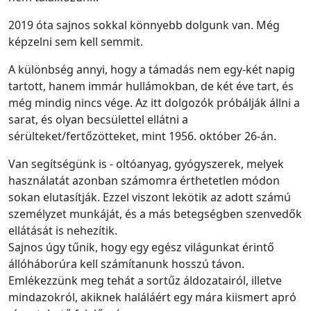
2019 óta sajnos sokkal könnyebb dolgunk van. Még
képzelni sem kell semmit.
A különbség annyi, hogy a támadás nem egy-két napig
tartott, hanem immár hullámokban, de két éve tart, és
még mindig nincs vége. Az itt dolgozók próbálják állni a
sarat, és olyan becsülettel ellátni a
sérülteket/fertőzötteket, mint 1956. október 26-án.
Van segítségünk is - oltóanyag, gyógyszerek, melyek
használatát azonban számomra érthetetlen módon
sokan elutasítják. Ezzel viszont lekötik az adott számú
személyzet munkáját, és a más betegségben szenvedők
ellátását is nehezítik.
Sajnos úgy tűnik, hogy egy egész világunkat érintő
állóháborúra kell számítanunk hosszú távon.
Emlékezzünk meg tehát a sortűz áldozatairól, illetve
mindazokról, akiknek haláláért egy mára kiismert apró