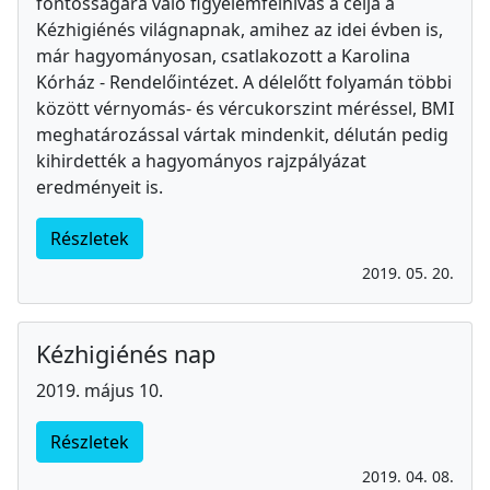
fontosságára való figyelemfelhívás a célja a
Kézhigiénés világnapnak, amihez az idei évben is,
már hagyományosan, csatlakozott a Karolina
Kórház - Rendelőintézet. A délelőtt folyamán többi
között vérnyomás- és vércukorszint méréssel, BMI
meghatározással vártak mindenkit, délután pedig
kihirdették a hagyományos rajzpályázat
eredményeit is.
Részletek
2019. 05. 20.
Kézhigiénés nap
2019. május 10.
Részletek
2019. 04. 08.