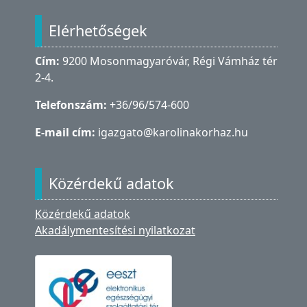
Lábléc
Elérhetőségek
Cím:
9200 Mosonmagyaróvár, Régi Vámház tér
2-4.
Telefonszám:
+36/96/574-600
E-mail cím:
igazgato@karolinakorhaz.hu
Közérdekű adatok
Közérdekű adatok
Akadálymentesítési nyilatkozat