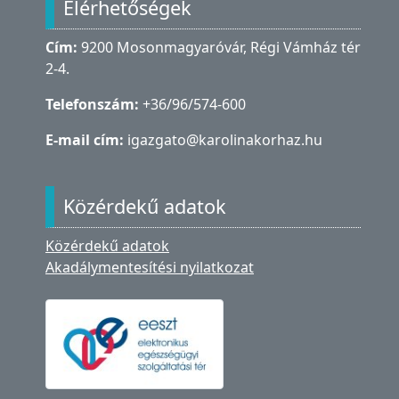
Elérhetőségek
Cím:
9200 Mosonmagyaróvár, Régi Vámház tér
2-4.
Telefonszám:
+36/96/574-600
E-mail cím:
igazgato@karolinakorhaz.hu
Közérdekű adatok
Közérdekű adatok
Akadálymentesítési nyilatkozat