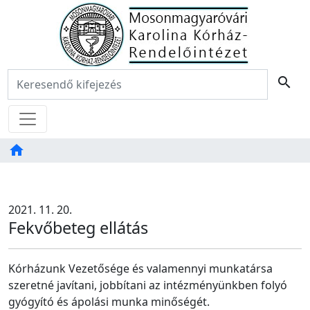
Főoldal
Keresés:
search
Menü
home
Tartalom
TAB
2021. 11. 20.
Fekvőbeteg ellátás
Kórházunk Vezetősége és valamennyi munkatársa
szeretné javítani, jobbítani az intézményünkben folyó
gyógyító és ápolási munka minőségét.