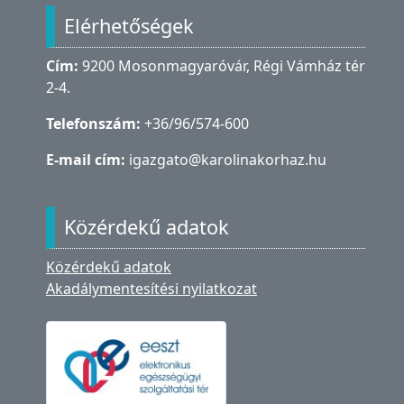
Elérhetőségek
Cím:
9200 Mosonmagyaróvár, Régi Vámház tér
2-4.
Telefonszám:
+36/96/574-600
E-mail cím:
igazgato@karolinakorhaz.hu
Közérdekű adatok
Közérdekű adatok
Akadálymentesítési nyilatkozat