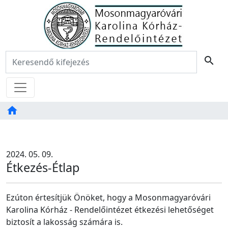
Főoldal
Keresés:
search
Menü
home
Tartalom
TAB
2024. 05. 09.
Étkezés-Étlap
Ezúton értesítjük Önöket, hogy a Mosonmagyaróvári
Karolina Kórház - Rendelőintézet étkezési lehetőséget
biztosít a lakosság számára is.